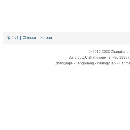
장 가계
|
Chinese
|
Korean
|
© 2010-2023 Zhangjiajie Ci
Build by
ZJJ
zhangjiajie
Tel:+86 18867
Zhangjiajie - Fenghuang - Wulingyuan - Tianmens