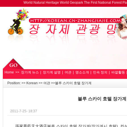
World Natural Heritage World Geopark The First National Forest 
Home
>>
장가계 뉴스
|
장가계 설명
|
여관
|
명소소개
|
민속 정의
|
바깥활동
Position: >>
Korean
>>
여관
>>블루 스카이 호텔 장가계
블루 스카이 호텔 장가계
2011-7-25- 18:37
張家界藍天大酒店블루 스카이 호텔 장가계(장가계시 호텔)
컨