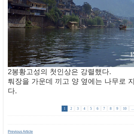
2봉황고성의 첫인상은 강렬했다.
퉈장을 가운데 끼고 양 옆에는 나무로 
다.
1
2
3
4
5
6
7
8
9
10
..
Previous Article