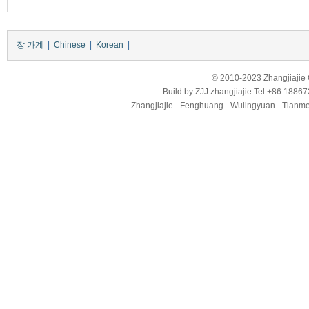
장 가계
|
Chinese
|
Korean
|
© 2010-2023 Zhangjiajie Ci
Build by
ZJJ
zhangjiajie
Tel:+86 18867
Zhangjiajie - Fenghuang - Wulingyuan - Tianmens