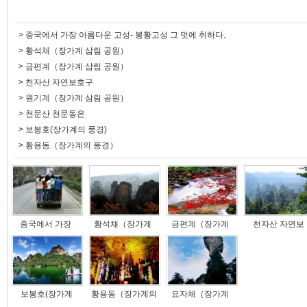
>
중국에서 가장 아름다운 고성- 봉황고성 그 멋에 취하다.
>
황석채（장가계 삼림 공원）
>
금편계（장가계 삼림 공원）
>
천자산 자연보호구
>
원기계（장가계 삼림 공원）
>
천문산 천문동은
>
보봉호(장가계의 풍경)
>
황용동（장가계의 풍경）
중국에서 가장
황석채（장가계
금편계（장가계
천자산 자연보
보봉호(장가계
황용동（장가계의
요자체（장가계