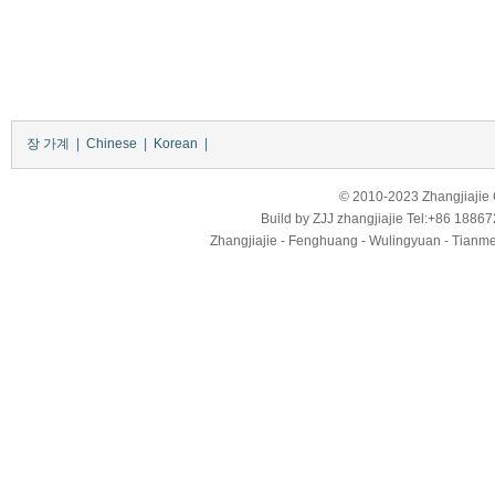
장 가계
|
Chinese
|
Korean
|
© 2010-2023 Zhangjiajie Ci
Build by
ZJJ
zhangjiajie
Tel:+86 18867
Zhangjiajie - Fenghuang - Wulingyuan - Tianmens