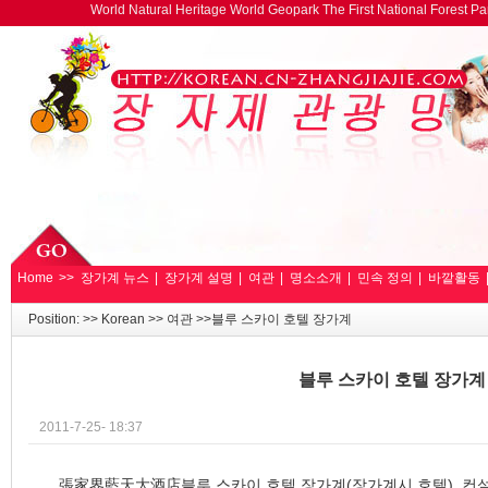
World Natural Heritage World Geopark The First National Forest 
Home
>>
장가계 뉴스
|
장가계 설명
|
여관
|
명소소개
|
민속 정의
|
바깥활동
Position: >>
Korean
>>
여관
>>블루 스카이 호텔 장가계
블루 스카이 호텔 장가계
2011-7-25- 18:37
張家界藍天大酒店블루 스카이 호텔 장가계(장가계시 호텔)
컨