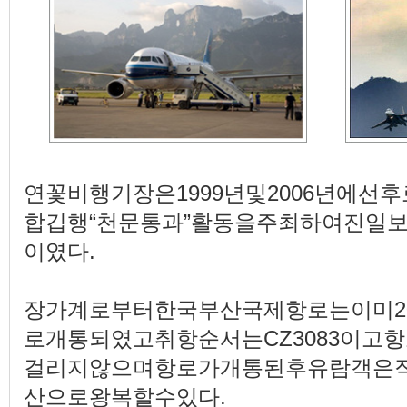
연꽃비행기장은1999년및2006년에
합깁행“천문통과”활동을주최하여진일
이였다.
장가계로부터한국부산국제항로는이미20
로개통되였고취항순서는CZ3083이고
걸리지않으며항로가개통된후유람객은
산으로왕복할수있다.