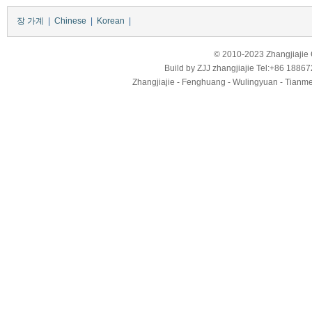
장 가계
|
Chinese
|
Korean
|
© 2010-2023 Zhangjiajie Ci
Build by
ZJJ
zhangjiajie
Tel:+86 18867
Zhangjiajie - Fenghuang - Wulingyuan - Tianmens