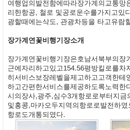
여행업의발전함에따라장가계의교통망
리한항공, 철로 및공로운수를가지고있
광할때에는삭도, 관광차등을 타고유람
장가계연꽃비행기장소개
장가계연꽃비행기장은호남서북부의장
근에자리하고있고154.56평방킬로를
히서비스보장레벨을제고하고고객한테
하고간편한서비스를제공하도록노력한다.
시의장사,광주,심수3개항로로부터지금
및홍콩,마카오두지역의항로로발전하였
항로도개통되였다.