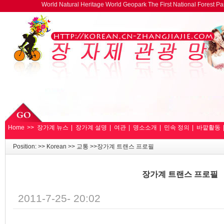
World Natural Heritage World Geopark The First National Forest 
Home
>>
장가계 뉴스
|
장가계 설명
|
여관
|
명소소개
|
민속 정의
|
바깥활동
Position: >>
Korean
>>
교통
>>장가계 트랜스 프로필
장가계 트랜스 프로필
2011-7-25- 20:02