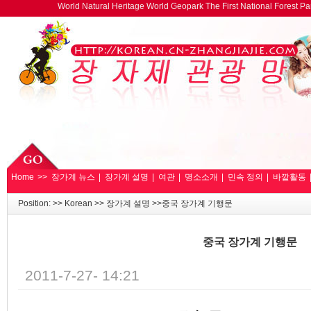
World Natural Heritage World Geopark The First National Forest 
Home
>>
장가계 뉴스
|
장가계 설명
|
여관
|
명소소개
|
민속 정의
|
바깥활동
Position: >>
Korean
>>
장가계 설명
>>중국 장가계 기행문
중국 장가계 기행문
2011-7-27- 14:21