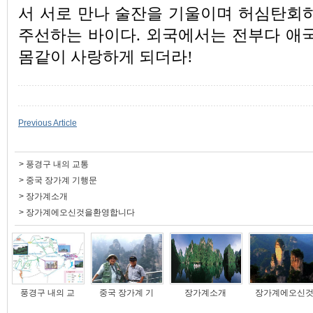
서 서로 만나 술잔을 기울이며 허심탄회하
주선하는 바이다. 외국에서는 전부다 애국
몸같이 사랑하게 되더라!
Previous Article
>
풍경구 내의 교통
>
중국 장가계 기행문
>
장가계소개
>
장가계에오신것을환영합니다
풍경구 내의 교
중국 장가계 기
장가계소개
장가계에오신