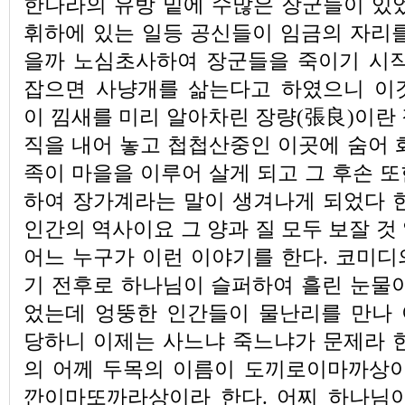
한나라의 유방 밑에 수많은 장군들이 있었
휘하에 있는 일등 공신들이 임금의 자리를
을까 노심초사하여 장군들을 죽이기 시작
잡으면 사냥개를 삶는다고 하였으니 이
이 낌새를 미리 알아차린 장량(張良)이란
직을 내어 놓고 첩첩산중인 이곳에 숨어 
족이 마을을 이루어 살게 되고 그 후손 
하여 장가계라는 말이 생겨나게 되었다 한
인간의 역사이요 그 양과 질 모두 보잘 것
어느 누구가 이런 이야기를 한다. 코미디
기 전후로 하나님이 슬퍼하여 흘린 눈물이
었는데 엉뚱한 인간들이 물난리를 만나
당하니 이제는 사느냐 죽느냐가 문제라 한
의 어께 두목의 이름이 도끼로이마까상이
깐이마또까라상이라 한다. 어찌 하나님