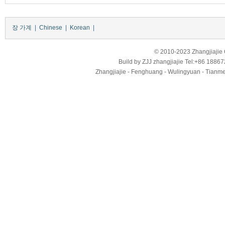
장 가계
|
Chinese
|
Korean
|
© 2010-2023 Zhangjiajie Ci
Build by
ZJJ
zhangjiajie
Tel:+86 18867
Zhangjiajie - Fenghuang - Wulingyuan - Tianmens