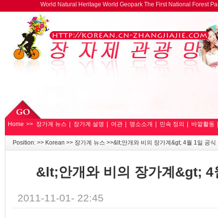
World Natural Heritage World Geopark The First National Forest 
Home
>>
장가계 뉴스
|
장가계 설명
|
여관
|
명소소개
|
민속 정의
|
바깥활동
Position: >>
Korean
>>
장가계 뉴스
>>&lt;안개와 비의 장가계&gt; 4월 1일 공식
&lt;안개와 비의 장가계&gt; 
2011-11-01- 22:45