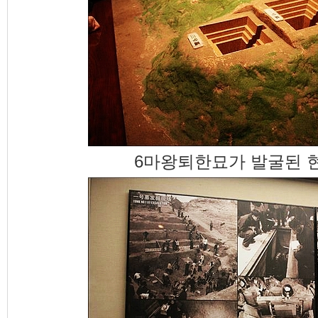
6마왕퇴한묘가 발굴된 