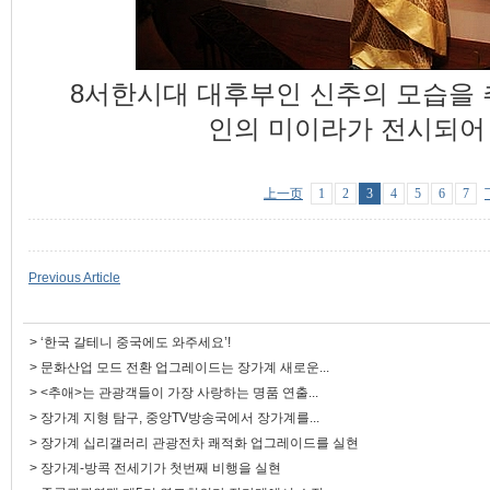
8서한시대 대후부인 신추의 모습을 
인의 미이라가 전시되어
上一页
1
2
3
4
5
6
7
Previous Article
>
‘한국 갈테니 중국에도 와주세요’!
>
문화산업 모드 전환 업그레이드는 장가계 새로운...
>
<추애>는 관광객들이 가장 사랑하는 명품 연출...
>
장가계 지형 탐구, 중앙TV방송국에서 장가계를...
>
장가계 십리갤러리 관광전차 쾌적화 업그레이드를 실현
>
장가계-방콕 전세기가 첫번째 비행을 실현