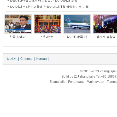
>
중국관광연맹 제5기 연도회의가 장가계에서 소집
>
장가계시는 대만 고웅에 관광이미지관을 설립하기로 기획
‘한국 갈테니
<추애>는
장가계-방콕 전
장가계 봉황
장 가계
|
Chinese
|
Korean
|
© 2010-2023 Zhangjiajie Ci
Build by
ZJJ
zhangjiajie
Tel:+86 18867
Zhangjiajie - Fenghuang - Wulingyuan - Tianmens